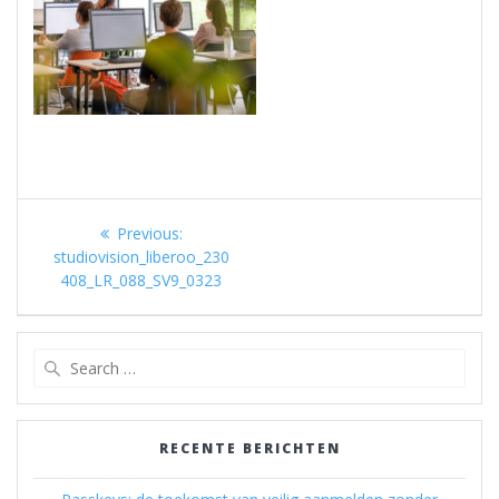
Berichtnavigatie
Previous
Previous:
post:
studiovision_liberoo_230
408_LR_088_SV9_0323
Search
for:
RECENTE BERICHTEN