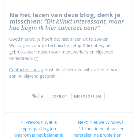
Na het lezen van deze blog, denk je
misschien:
“Dit klinkt interessant, maar
hoe begin ik hier concreet aan?”
Goed nieuws: je hoeft dat niet alleen uit te zoeken.
Wij zorgen voor de technische setup & licenties, het
gebruiksklaar maken voor medewerkers en blijvende
ondersteuning.
Contacteer ons
gerust als je hiermee wil starten of voor
een vrijblijvend gesprek!
AI
COPILOT
MICROSOFT 365
Berichtnavigatie
Previous
Next
Previous:
Wat is
Next:
Nieuwe Windows
post:
post:
typosquatting (en
11-functie helpt sneller
waarom is het belangrijk
herstellen na problemen