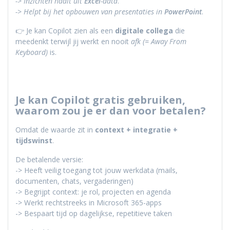
-> Inzichten haalt uit
Excel
-data
.
-> Helpt bij het opbouwen van presentaties in
PowerPoint
.
👉 Je kan Copilot zien als een
digitale collega
die
meedenkt terwijl jij werkt en nooit
afk (= Away From
Keyboard)
is.
Je kan Copilot gratis gebruiken,
waarom zou je er dan voor betalen?
Omdat de waarde zit in
context + integratie +
tijdswinst
.
De betalende versie:
-> Heeft veilig toegang tot jouw werkdata (mails,
documenten, chats, vergaderingen)
-> Begrijpt context: je rol, projecten en agenda
-> Werkt rechtstreeks in Microsoft 365-apps
-> Bespaart tijd op dagelijkse, repetitieve taken