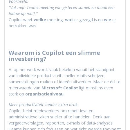
Voorbeeld:
“Vat mijn Teams meeting van gisteren samen en maak een
follow-up mail.”
Copilot weet
welke
meeting,
wat
er gezegd is en
wie
er
betrokken was.
Waarom is Copilot een slimme
investering?
AI op het werk wordt vaak bekeken vanuit het standpunt
van individuele productiviteit: sneller mails schrijven,
samenvattingen maken of ideeën uitwerken. Maar de échte
meerwaarde van
Microsoft Copilot
ligt minstens even
sterk op
organisatieniveau
.
Meer productiviteit zonder extra druk
Copilot helpt medewerkers om repetitieve en
administratieve taken sneller af te handelen. Denk aan
vergaderverslagen, rapporten, e-mails of data-analyses.
Teams kunnen zich focussen op wat écht waarde toevoegt: