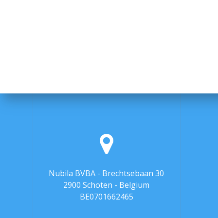
Nubila BVBA - Brechtsebaan 30
2900 Schoten - Belgium
BE0701662465