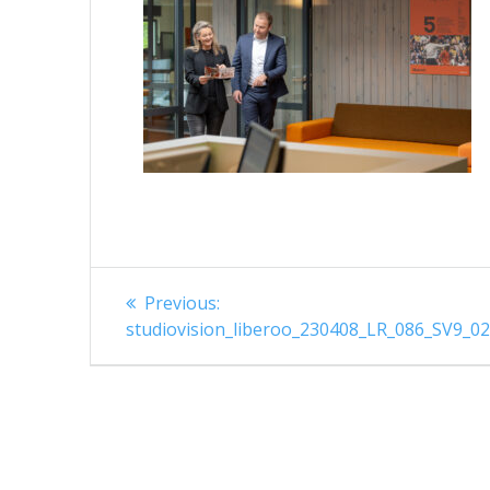
Berichtnavigatie
Previous
Previous:
post:
studiovision_liberoo_230408_LR_086_SV9_0