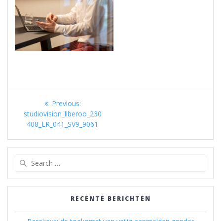
Berichtnavigatie
Previous
Previous:
post:
studiovision_liberoo_230
408_LR_041_SV9_9061
Search
for:
RECENTE BERICHTEN