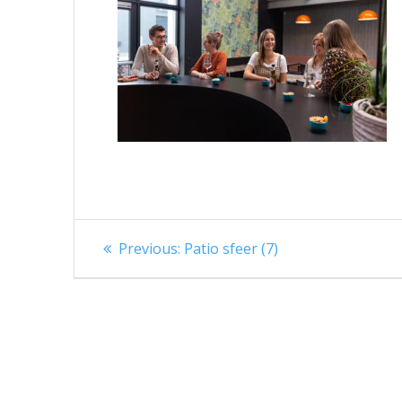
Berichtnavigatie
Previous
Previous:
Patio sfeer (7)
post: