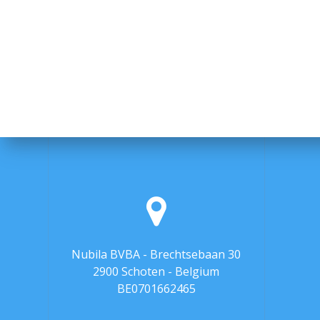
Nubila BVBA - Brechtsebaan 30
2900 Schoten - Belgium
BE0701662465