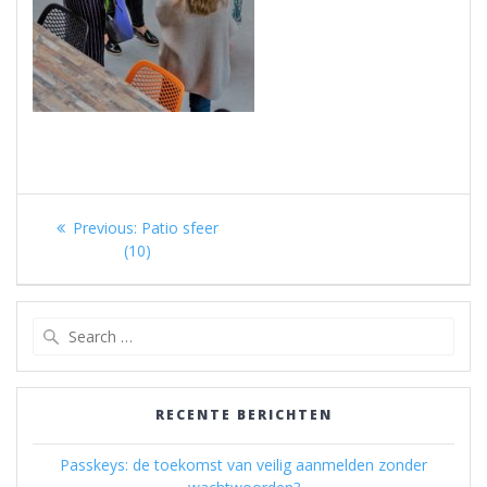
Berichtnavigatie
Previous
Previous:
Patio sfeer
post:
(10)
Search
for:
RECENTE BERICHTEN
Passkeys: de toekomst van veilig aanmelden zonder