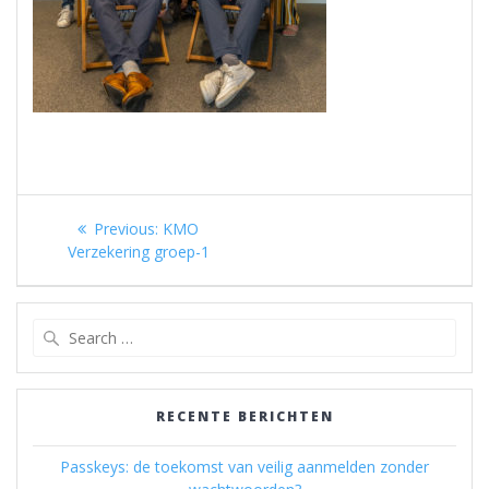
Berichtnavigatie
Previous
Previous:
KMO
post:
Verzekering groep-1
Search
for:
RECENTE BERICHTEN
Passkeys: de toekomst van veilig aanmelden zonder