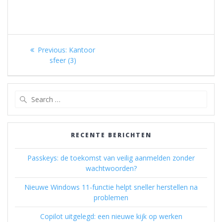
Berichtnavigatie
Previous
Previous:
Kantoor
post:
sfeer (3)
Search
for:
RECENTE BERICHTEN
Passkeys: de toekomst van veilig aanmelden zonder
wachtwoorden?
Nieuwe Windows 11-functie helpt sneller herstellen na
problemen
Copilot uitgelegd: een nieuwe kijk op werken