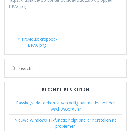
https://nubila.be/wp-content/uploads/2023/07/cropped-
BPAC.png
Berichtnavigatie
Previous
Previous:
cropped-
post:
BPAC.png
Search
for:
RECENTE BERICHTEN
Passkeys: de toekomst van veilig aanmelden zonder
wachtwoorden?
Nieuwe Windows 11-functie helpt sneller herstellen na
problemen