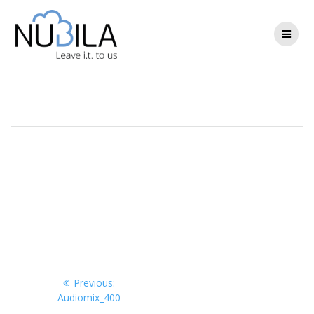
Skip
to
content
Audiomix_400
Berichtnavigatie
Previous
Previous:
post:
Audiomix_400