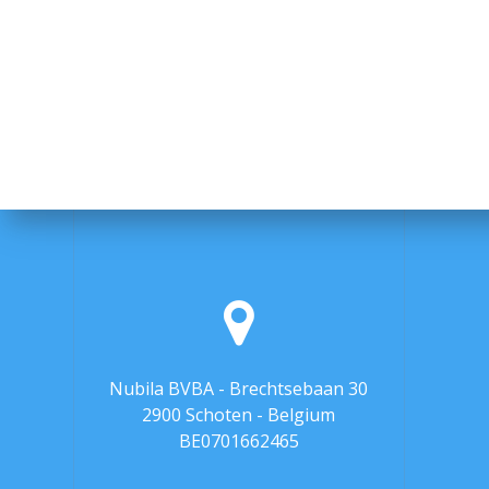
Nubila BVBA - Brechtsebaan 30
2900 Schoten - Belgium
BE0701662465