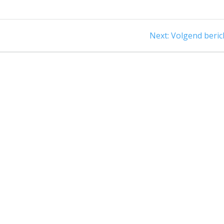
Next
Next:
Volgend beric
post: