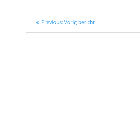
Berichtnavigatie
Previous
Previous:
Vorig bericht
post: