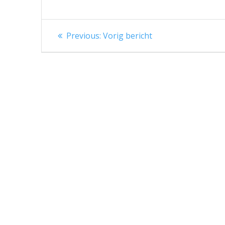
Berichtnavigatie
Previous
Previous:
Vorig bericht
post: