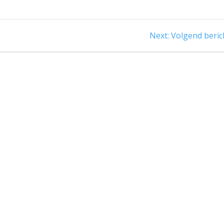
Next
Next:
Volgend beric
post: