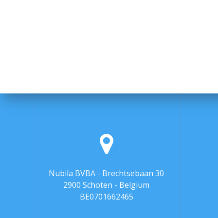
Nubila BVBA - Brechtsebaan 30
2900 Schoten - Belgium
BE0701662465