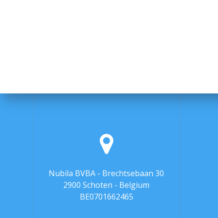
Nubila BVBA - Brechtsebaan 30
2900 Schoten - Belgium
BE0701662465