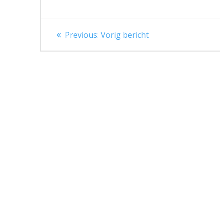
Berichtnavigatie
Previous
Previous:
Vorig bericht
post: