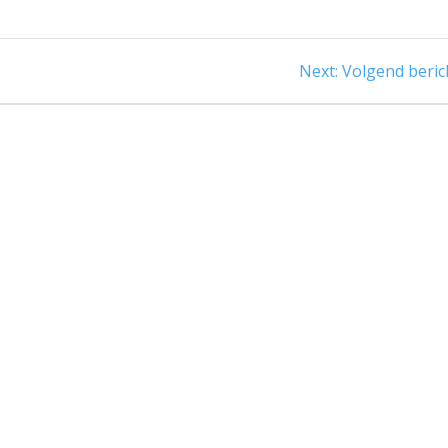
Next
Next:
Volgend beric
post: