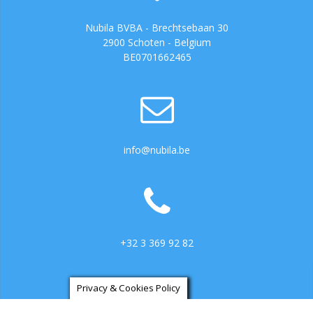
Nubila BVBA - Brechtsebaan 30
2900 Schoten - Belgium
BE0701662465
info@nubila.be
+32 3 369 92 82
Privacy & Cookies Policy
https://ga.3cx.be:5001/LiveChat734317