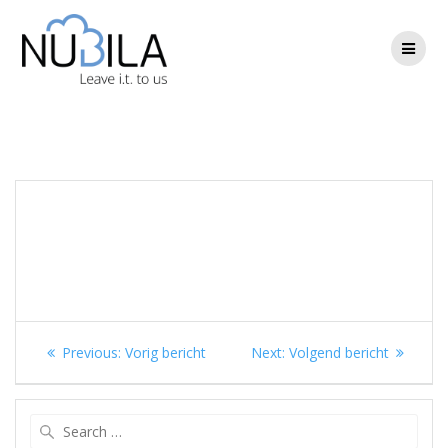
Skip
to
content
Berichtnavigatie
Previous
Next
Previous:
Vorig bericht
Next:
Volgend bericht
post:
post:
Search
for: