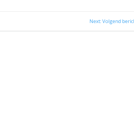
Next
Next:
Volgend beric
post: