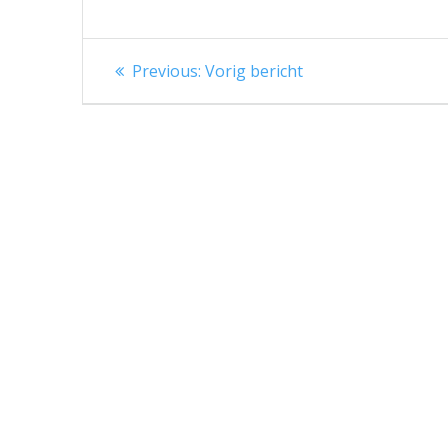
Berichtnavigatie
Previous
Previous:
Vorig bericht
post: