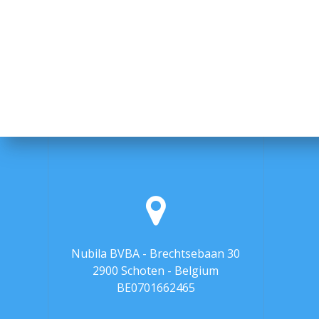
Nubila BVBA - Brechtsebaan 30
2900 Schoten - Belgium
BE0701662465