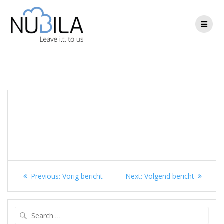
Skip
to
content
Berichtnavigatie
Previous
Next
Previous:
Vorig bericht
Next:
Volgend bericht
post:
post:
Search
for: