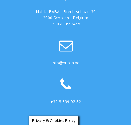
Nubila BVBA - Brechtsebaan 30
2900 Schoten - Belgium
BE0701662465
info@nubila.be
+32 3 369 92 82
Privacy & Cookies Policy
https://ga.3cx.be:5001/LiveChat734317