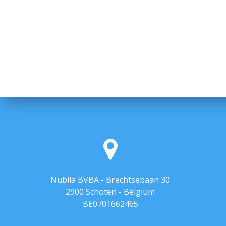
Nubila BVBA - Brechtsebaan 30
2900 Schoten - Belgium
BE0701662465