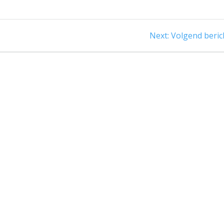
Next
Next:
Volgend beric
post: