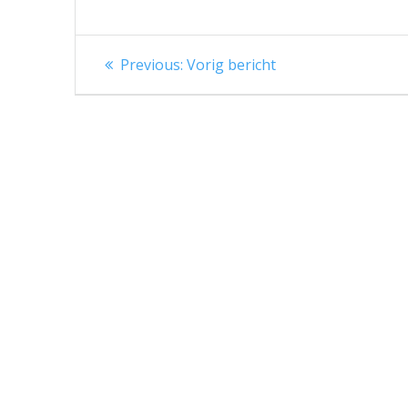
Berichtnavigatie
Previous
Previous:
Vorig bericht
post: