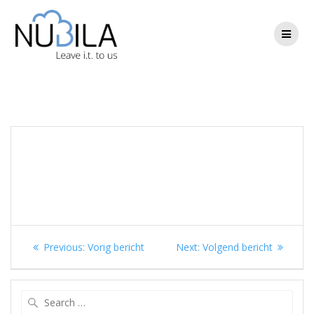
Skip
to
content
Berichtnavigatie
Previous
Next
Previous:
Vorig bericht
Next:
Volgend bericht
post:
post:
Search
for: