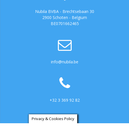
Nubila BVBA - Brechtsebaan 30
2900 Schoten - Belgium
BE0701662465
info@nubila.be
+32 3 369 92 82
Privacy & Cookies Policy
https://ga.3cx.be:5001/LiveChat734317