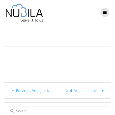
Skip
to
content
Berichtnavigatie
Previous
Next
Previous:
Vorig bericht
Next:
Volgend bericht
post:
post:
Search
for: