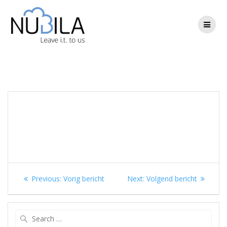
Skip
to
content
Berichtnavigatie
Previous
Next
Previous:
Vorig bericht
Next:
Volgend bericht
post:
post:
Search
for: