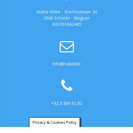
Nubila BVBA - Brechtsebaan 30
2900 Schoten - Belgium
BE0701662465
info@nubila.be
+32 3 369 92 82
Privacy & Cookies Policy
https://ga.3cx.be:5001/LiveChat734317