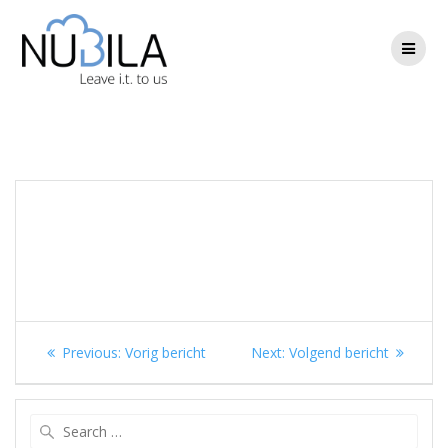
Skip
to
content
Berichtnavigatie
Previous
Next
Previous:
Vorig bericht
Next:
Volgend bericht
post:
post:
Search
for: