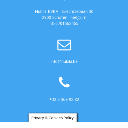
Nubila BVBA - Brechtsebaan 30
2900 Schoten - Belgium
BE0701662465
info@nubila.be
+32 3 369 92 82
Privacy & Cookies Policy
https://ga.3cx.be:5001/LiveChat734317