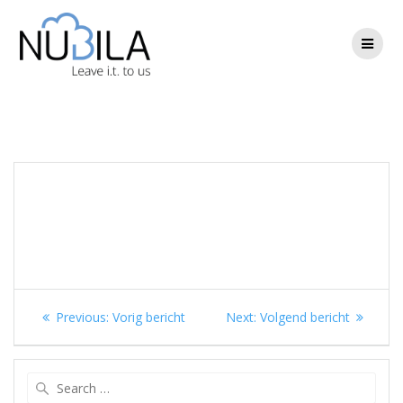
Skip
to
content
Berichtnavigatie
Previous
Next
Previous:
Vorig bericht
Next:
Volgend bericht
post:
post:
Search
for: