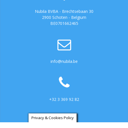
Nubila BVBA - Brechtsebaan 30
2900 Schoten - Belgium
BE0701662465
info@nubila.be
+32 3 369 92 82
Privacy & Cookies Policy
https://ga.3cx.be:5001/LiveChat734317