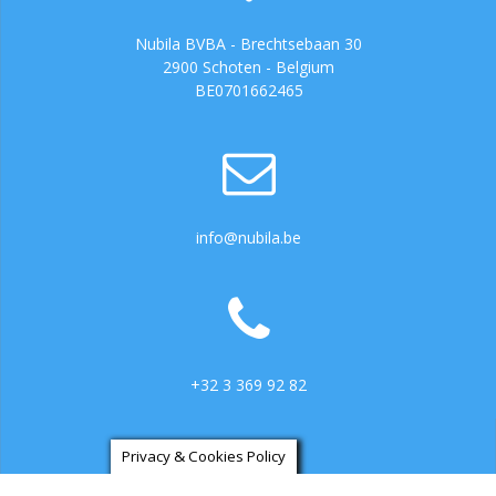
Nubila BVBA - Brechtsebaan 30
2900 Schoten - Belgium
BE0701662465
info@nubila.be
+32 3 369 92 82
Privacy & Cookies Policy
https://ga.3cx.be:5001/LiveChat734317