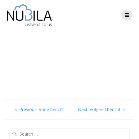
Skip
to
content
Berichtnavigatie
Previous
Next
Previous:
Vorig bericht
Next:
Volgend bericht
post:
post:
Search
for: