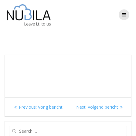
Skip
to
content
Berichtnavigatie
Previous
Next
Previous:
Vorig bericht
Next:
Volgend bericht
post:
post:
Search
for: