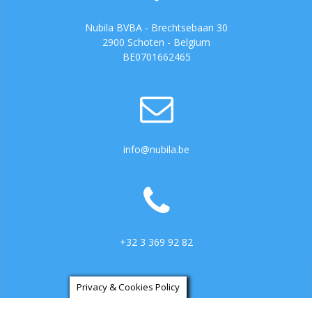
Nubila BVBA - Brechtsebaan 30
2900 Schoten - Belgium
BE0701662465
info@nubila.be
+32 3 369 92 82
Privacy & Cookies Policy
https://ga.3cx.be:5001/LiveChat734317