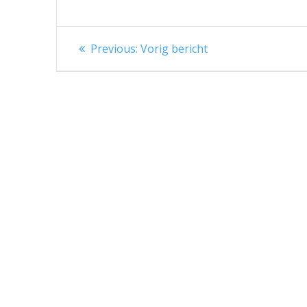
Berichtnavigatie
Previous
Previous:
Vorig bericht
post: