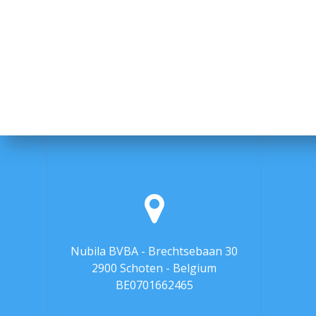
Nubila BVBA - Brechtsebaan 30
2900 Schoten - Belgium
BE0701662465