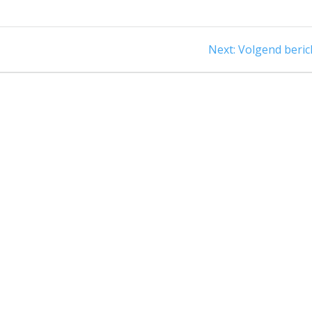
Next
Next:
Volgend beric
post: