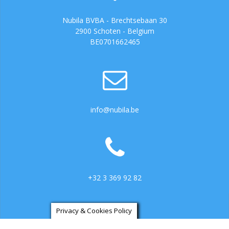
Nubila BVBA - Brechtsebaan 30
2900 Schoten - Belgium
BE0701662465
info@nubila.be
+32 3 369 92 82
Privacy & Cookies Policy
https://ga.3cx.be:5001/LiveChat734317