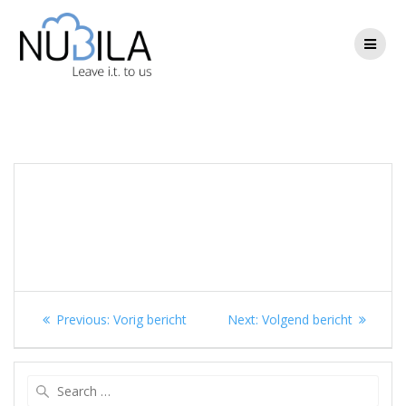
Skip
to
content
Berichtnavigatie
Previous
Next
Previous:
Vorig bericht
Next:
Volgend bericht
post:
post:
Search
for: