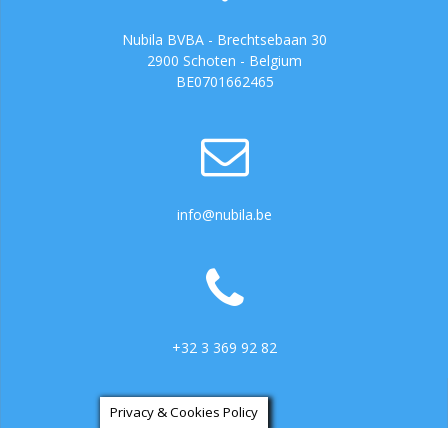
Nubila BVBA - Brechtsebaan 30
2900 Schoten - Belgium
BE0701662465
info@nubila.be
+32 3 369 92 82
Privacy & Cookies Policy
https://ga.3cx.be:5001/LiveChat734317