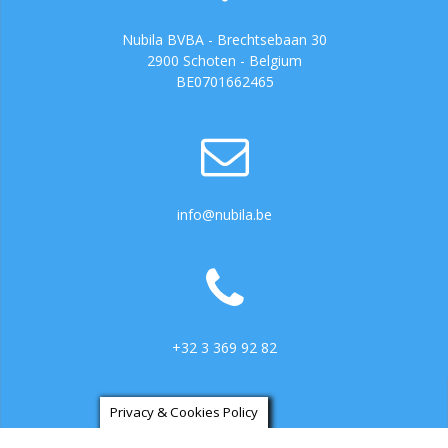
Nubila BVBA - Brechtsebaan 30
2900 Schoten - Belgium
BE0701662465
info@nubila.be
+32 3 369 92 82
Privacy & Cookies Policy
https://ga.3cx.be:5001/LiveChat734317