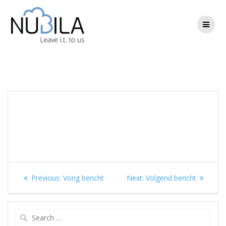
Skip
to
content
Berichtnavigatie
Previous
Next
Previous:
Vorig bericht
Next:
Volgend bericht
post:
post:
Search
for: