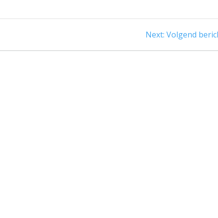
Next
Next:
Volgend beric
post: