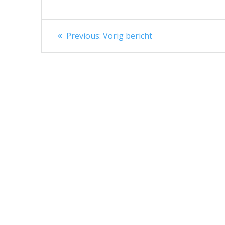
Berichtnavigatie
Previous
Previous:
Vorig bericht
post: