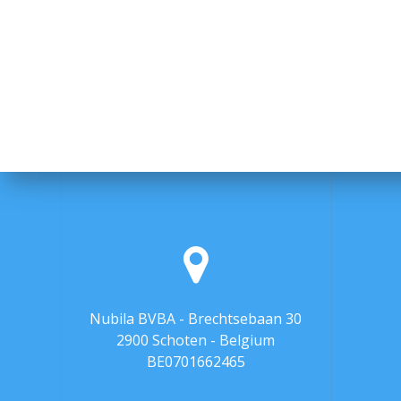
Nubila BVBA - Brechtsebaan 30
2900 Schoten - Belgium
BE0701662465