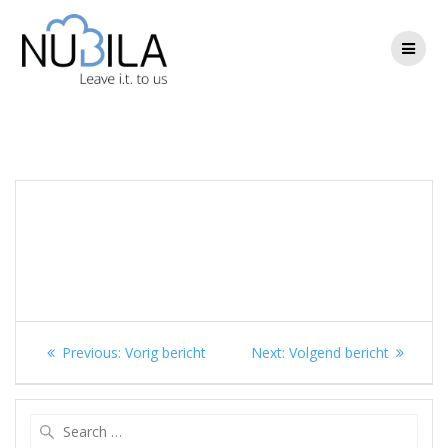
Skip
to
content
Berichtnavigatie
Previous
Next
Previous:
Vorig bericht
Next:
Volgend bericht
post:
post:
Search
for: