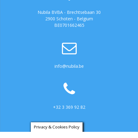
Nubila BVBA - Brechtsebaan 30
2900 Schoten - Belgium
BE0701662465
info@nubila.be
+32 3 369 92 82
Privacy & Cookies Policy
https://ga.3cx.be:5001/LiveChat734317