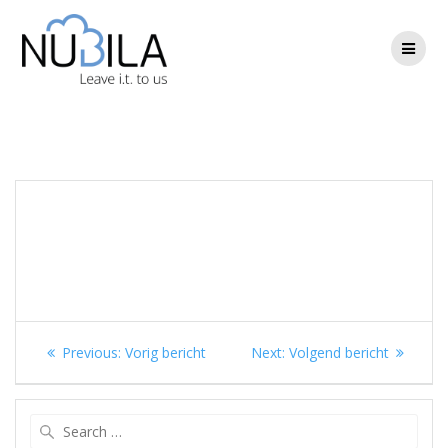
Skip
to
content
Berichtnavigatie
Previous
Next
Previous:
Vorig bericht
Next:
Volgend bericht
post:
post:
Search
for: