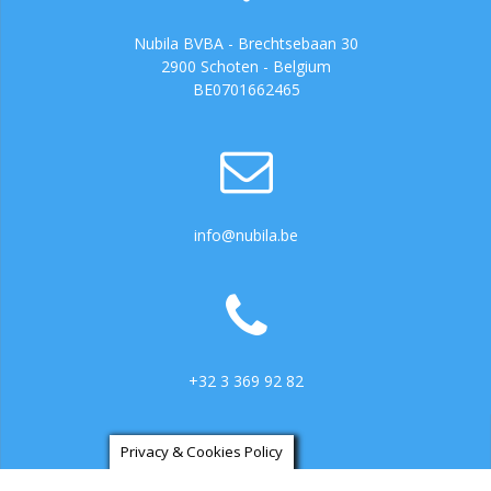
Nubila BVBA - Brechtsebaan 30
2900 Schoten - Belgium
BE0701662465
info@nubila.be
+32 3 369 92 82
Privacy & Cookies Policy
https://ga.3cx.be:5001/LiveChat734317