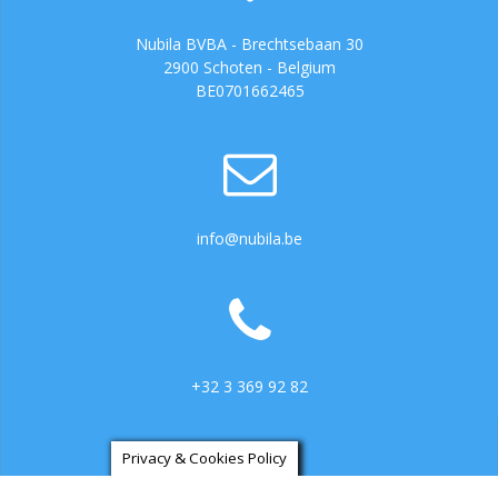
Nubila BVBA - Brechtsebaan 30
2900 Schoten - Belgium
BE0701662465
info@nubila.be
+32 3 369 92 82
Privacy & Cookies Policy
https://ga.3cx.be:5001/LiveChat734317