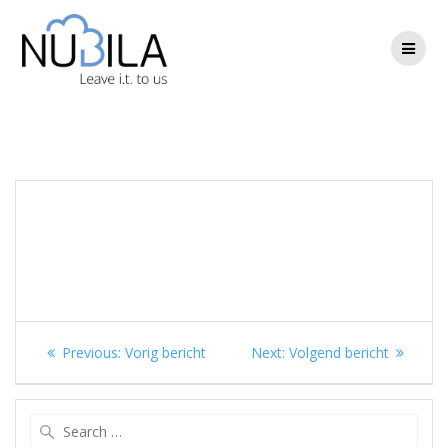
Skip
to
content
Berichtnavigatie
Previous
Next
Previous:
Vorig bericht
Next:
Volgend bericht
post:
post:
Search
for: