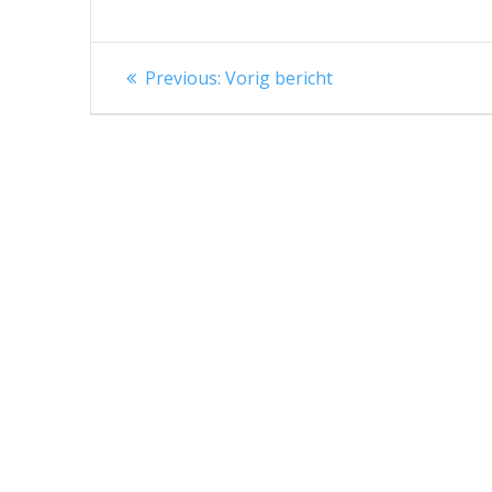
Berichtnavigatie
Previous
Previous:
Vorig bericht
post: