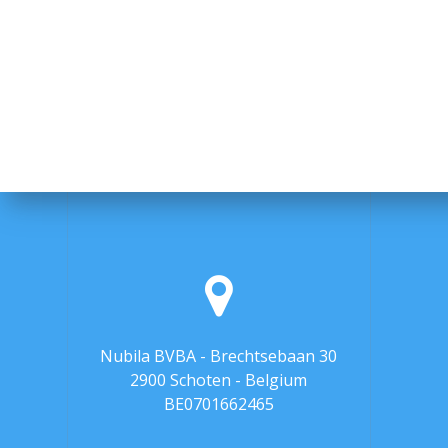
Nubila BVBA - Brechtsebaan 30
2900 Schoten - Belgium
BE0701662465