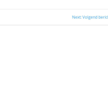
Next
Next:
Volgend beric
post: