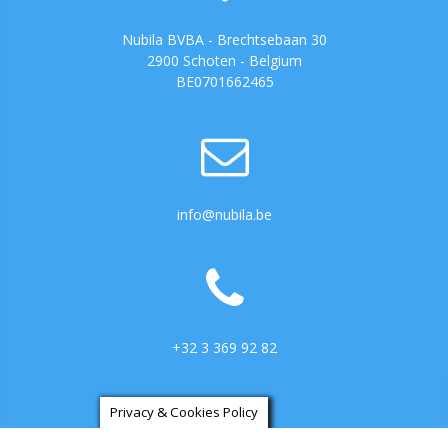
Nubila BVBA - Brechtsebaan 30
2900 Schoten - Belgium
BE0701662465
info@nubila.be
+32 3 369 92 82
Privacy & Cookies Policy
https://ga.3cx.be:5001/LiveChat734317