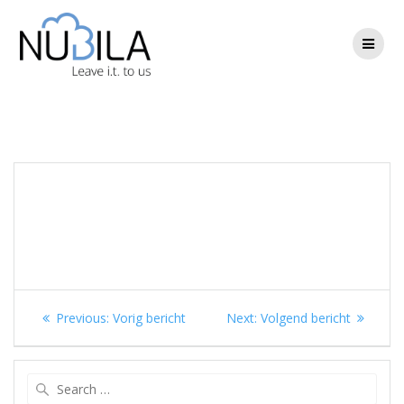
Skip
to
content
Berichtnavigatie
Previous
Next
Previous:
Vorig bericht
Next:
Volgend bericht
post:
post:
Search
for: