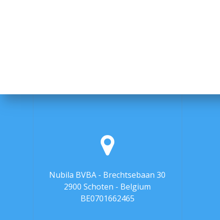
Nubila BVBA - Brechtsebaan 30
2900 Schoten - Belgium
BE0701662465