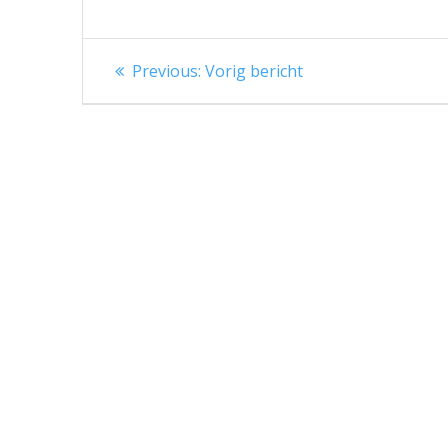
Berichtnavigatie
Previous
Previous:
Vorig bericht
post: