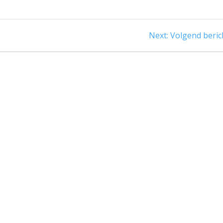
Next
Next:
Volgend beric
post: