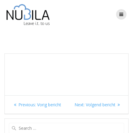
Skip
to
content
Berichtnavigatie
Previous
Next
Previous:
Vorig bericht
Next:
Volgend bericht
post:
post:
Search
for: