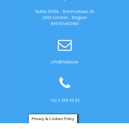
Nubila BVBA - Brechtsebaan 30
2900 Schoten - Belgium
BE0701662465
info@nubila.be
+32 3 369 92 82
Privacy & Cookies Policy
https://ga.3cx.be:5001/LiveChat734317