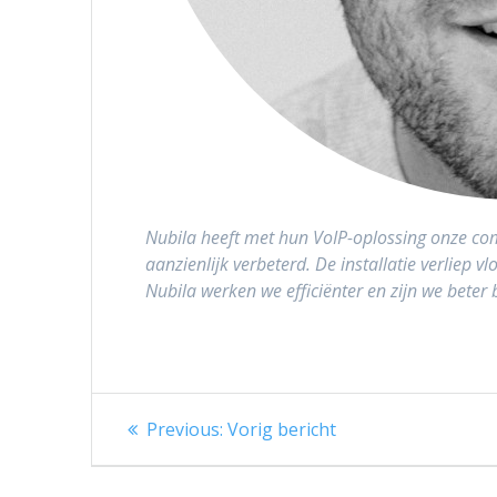
Nubila heeft met hun VoIP-oplossing onze co
aanzienlijk verbeterd. De installatie verliep v
Nubila werken we efficiënter en zijn we beter
Berichtnavigatie
Previous
Previous:
Vorig bericht
post: