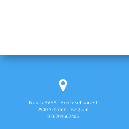
Nubila BVBA - Brechtsebaan 30
2900 Schoten - Belgium
BE0701662465