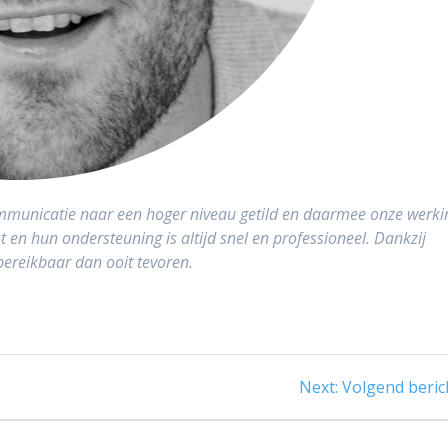
mmunicatie naar een hoger niveau getild en daarmee onze werki
lot en hun ondersteuning is altijd snel en professioneel. Dankzij
 bereikbaar dan ooit tevoren.
Next
Next:
Volgend beric
post: