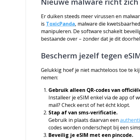
Nieuwe malware richt zich 
Er duiken steeds meer virussen en malwar
is
ToxicPanda
, malware die kwetsbaarhed
manipuleren. De software schakelt beveilig
bestaande over – zonder dat je dit doorhe
Bescherm jezelf tegen eSI
Gelukkig hoef je niet machteloos toe te kij
nemen:
Gebruik alleen QR-codes van officiël
Installeer je eSIM enkel via de app of w
mail? Check eerst of het écht klopt.
Stap af van sms-verificatie.
Gebruik in plaats daarvan een
authent
codes worden onderschept bij een sim
Beveilig je eSIM met een pincode.