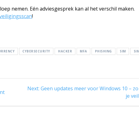
e loep nemen. Eén adviesgesprek kan al het verschil maken.
veiligingsscan
!
URRENCY
CYBERSECURITY
HACKER
MFA
PHISHING
SIM
SI
Next
Next:
Geen updates meer voor Windows 10 – zo b
int
post:
je vei