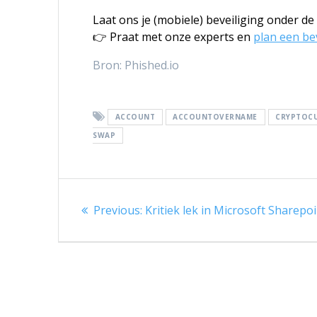
Laat ons je (mobiele) beveiliging onder d
👉 Praat met onze experts en
plan een be
Bron: Phished.io
ACCOUNT
ACCOUNTOVERNAME
CRYPTOC
SWAP
Berichtnavigatie
Previous
Previous:
Kritiek lek in Microsoft Sharepo
post: