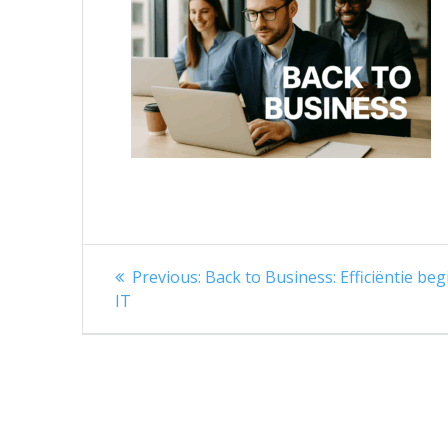
Berichtnavigatie
Previous
Previous:
Back to Business: Efficiëntie begi
post:
IT