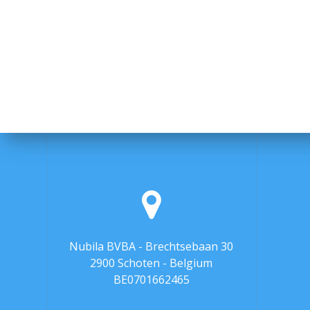
Nubila BVBA - Brechtsebaan 30
2900 Schoten - Belgium
BE0701662465