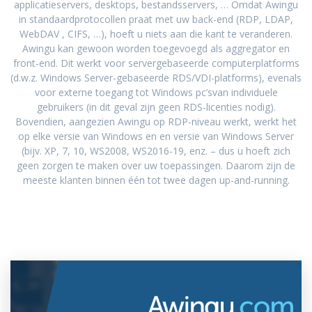
applicatieservers, desktops, bestandsservers, … Omdat Awingu
in standaardprotocollen praat met uw back-end (RDP, LDAP,
WebDAV , CIFS, …), hoeft u niets aan die kant te veranderen.
Awingu kan gewoon worden toegevoegd als aggregator en
front-end. Dit werkt voor servergebaseerde computerplatforms
(d.w.z. Windows Server-gebaseerde RDS/VDI-platforms), evenals
voor externe toegang tot Windows pc’svan individuele
gebruikers (in dit geval zijn geen RDS-licenties nodig).
Bovendien, aangezien Awingu op RDP-niveau werkt, werkt het
op elke versie van Windows en en versie van Windows Server
(bijv. XP, 7, 10, WS2008, WS2016-19, enz. – dus u hoeft zich
geen zorgen te maken over uw toepassingen. Daarom zijn de
meeste klanten binnen één tot twee dagen up-and-running.